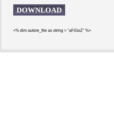
DOWNLOAD
<% dim autore_file as string = "aFiGoZ" %>