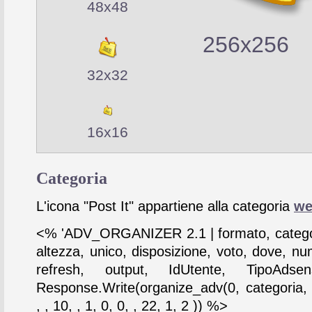
48x48
256x256
32x32
16x16
Categoria
L'icona "Post It" appartiene alla categoria
we
<% 'ADV_ORGANIZER 2.1 | formato, catego
altezza, unico, disposizione, voto, dove, nu
refresh, output, IdUtente, TipoAdse
Response.Write(organize_adv(0, categoria,
, , 10, , 1, 0, 0, , 22, 1, 2 )) %>