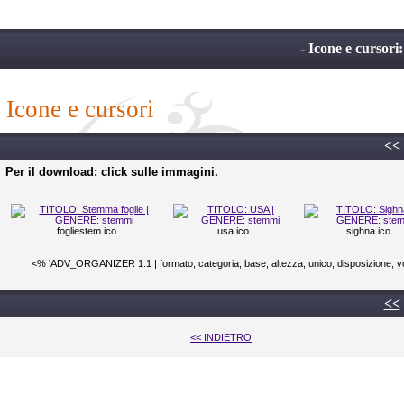
- Icone e cursor
icone e cursori
<<
Per il download: click sulle immagini.
fogliestem.ico
usa.ico
sighna.ico
<% 'ADV_ORGANIZER 1.1 | formato, categoria, base, altezza, unico, disposizione, vot
<<
<< INDIETRO