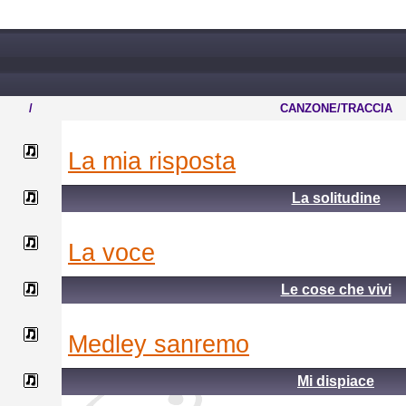
/
CANZONE/TRACCIA
la mia risposta
La solitudine
la voce
Le cose che vivi
medley sanremo
Mi dispiace