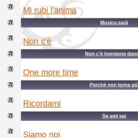
mi rubi l'anima
Musica sarà
non c'è
Non c'è (versione dan
one more time
Perché non torna pi
ricordami
Se ami sai
siamo noi