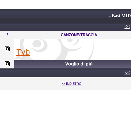
- Basi MIDI
<<
/
CANZONE/TRACCIA
tvb
Voglio di più
<<
<< INDIETRO