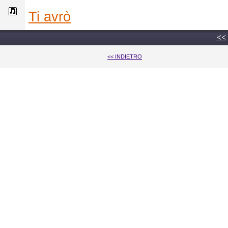
ti avrò
<<
<< INDIETRO