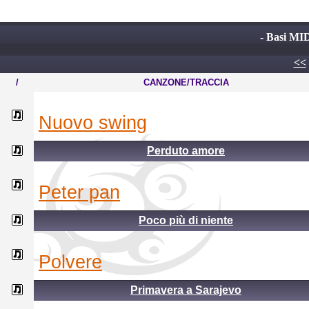
- Basi MID
<<
/
CANZONE/TRACCIA
nuovo swing
Perduto amore
peter pan
Poco più di niente
polvere
Primavera a Sarajevo