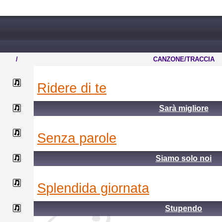
/
CANZONE/TRACCIA
ridere di te
Sarà migliore
senza parole
Siamo solo noi
splendida giornata
Stupendo