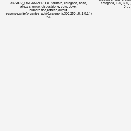
<% 'ADV_ORGANIZER 1.0 | formato, categoria, base,
categoria, 120, 600, , ,
altezza, unico, disposizione, voto, dove,
0, , 
numero,tipo,refresh,output
response.write(organize_adv(0,categoria,300,250,,,8,,1,0,1,))
%>