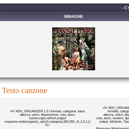
- C
IMMAGINE
testo canzone
<% 'ADV_ORGANIZ
<% 'ADV_ORGANIZER 1.0 | formato, categoria, base,
formato, catego
altezza, unico, disposizione, voto, dove,
altezza, unico, di
numero,tipo,refresh,output
voto, dove, numero, tipo
response.write(organize_adv(0,categoria,300,250,,,8,,1,0,1,))
output, IdUtente, Ti
%>
Response.Write(organi