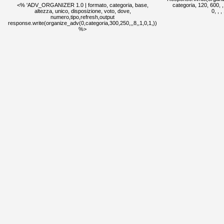
<% 'ADV_ORGANIZER 1.0 | formato, categoria, base,
categoria, 120, 600, , ,
altezza, unico, disposizione, voto, dove,
0, , 
numero,tipo,refresh,output
response.write(organize_adv(0,categoria,300,250,,,8,,1,0,1,))
%>