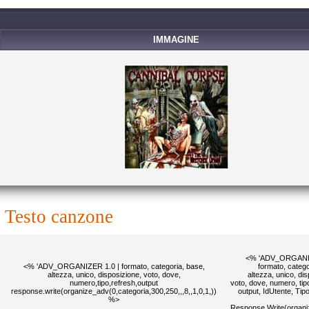
IMMAGINE
testo canzone
<% 'ADV_ORGANIZ
<% 'ADV_ORGANIZER 1.0 | formato, categoria, base,
formato, catego
altezza, unico, disposizione, voto, dove,
altezza, unico, di
numero,tipo,refresh,output
voto, dove, numero, tipo
response.write(organize_adv(0,categoria,300,250,,,8,,1,0,1,))
output, IdUtente, Ti
%>
Response.Write(organi