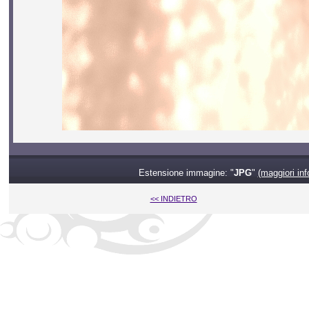
Estensione immagine: "
JPG
"
(maggiori inf
<< INDIETRO