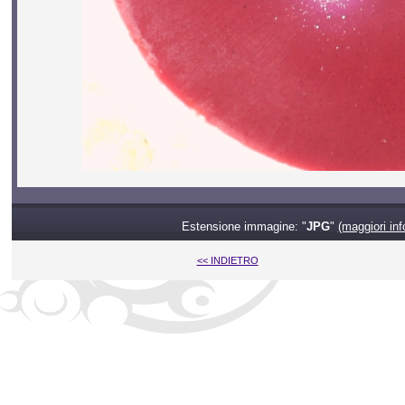
Estensione immagine: "
JPG
"
(maggiori inf
<< INDIETRO