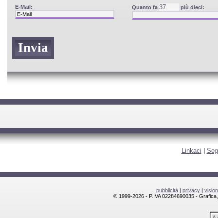
E-Mail:
Quanto fa
più dieci:
Linkaci
|
Seg
pubblicità
|
privacy
|
visio
© 1999-2026 - P.IVA 02284690035 - Grafica, l