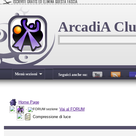
ArcadiA Cl
Menù sezioni
Seguici anche su:
Home Page
Vai al FORUM
-
Compressione di luce