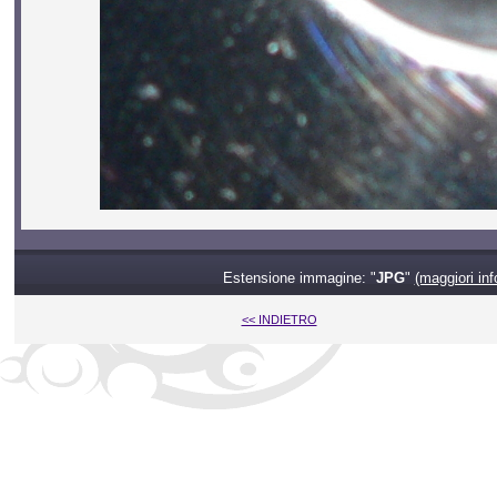
Estensione immagine: "
JPG
"
(maggiori inf
<< INDIETRO