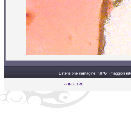
Estensione immagine: "
JPG
"
(maggiori inf
<< INDIETRO