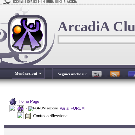
ArcadiA Cl
Menù sezioni
Seguici anche su:
Home Page
Vai al FORUM
-
Controllo riflessione