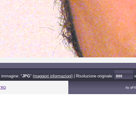
 immagine: "
JPG
"
(maggiori informazioni)
| Risoluzione originale:
ETRO
by aF