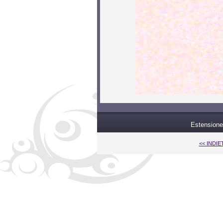
Estensione
<< INDI