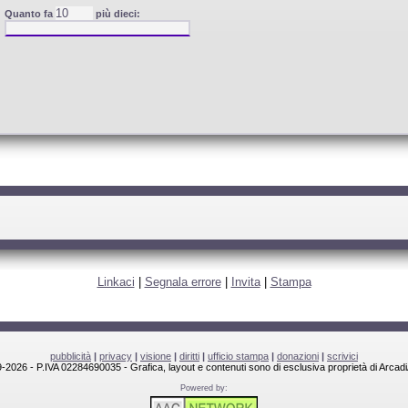
Quanto fa
più dieci:
Linkaci
|
Segnala errore
|
Invita
|
Stampa
pubblicità
|
privacy
|
visione
|
diritti
|
ufficio stampa
|
donazioni
|
scrivici
-2026 - P.IVA 02284690035 - Grafica, layout e contenuti sono di esclusiva proprietà di Arcadi
Powered by: