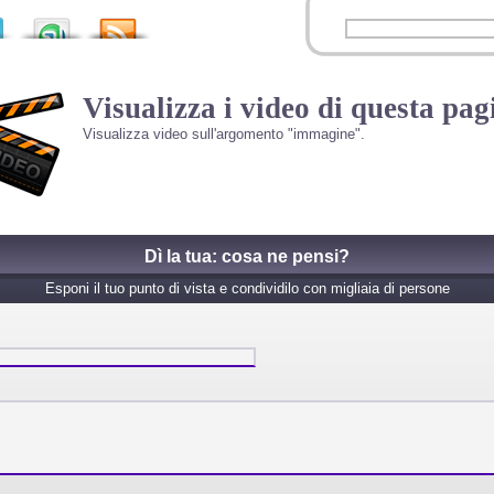
Visualizza i video di questa pag
Visualizza video sull'argomento "immagine".
Dì la tua: cosa ne pensi?
Esponi il tuo punto di vista e condividilo con migliaia di persone