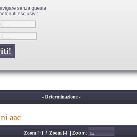
 navigare senza questa
ntenuti esclusivi:
- Determinazione -
ini aac
Zoom [+]
/
Zoom [-]
| Zoom: