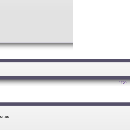
^ TOP
A Club.