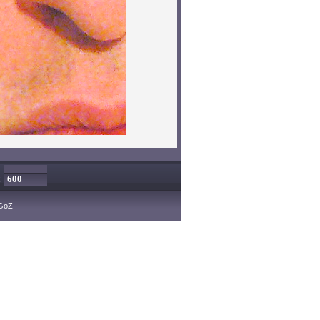
x
iGoZ