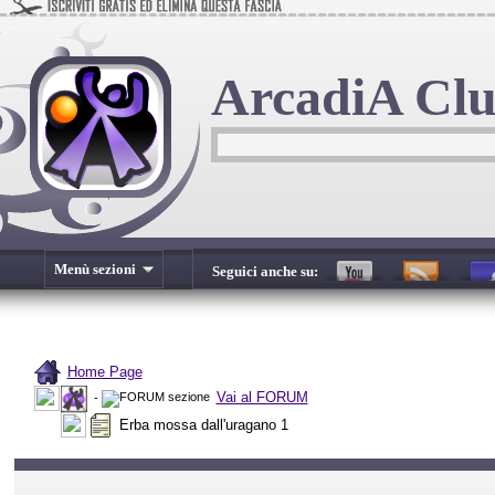
ArcadiA Cl
Menù sezioni
Seguici anche su:
Home Page
Vai al FORUM
-
Erba mossa dall'uragano 1