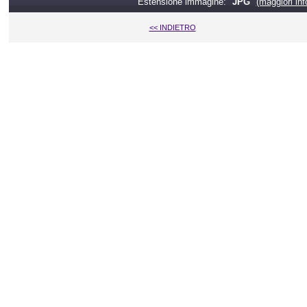
Estensione immagine: "
JPG
"
(maggiori inf
<< INDIETRO