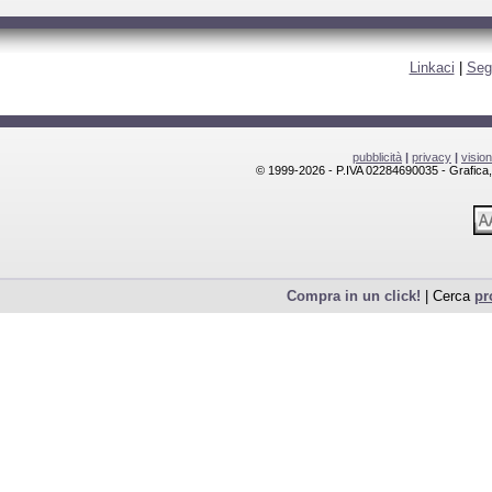
Linkaci
|
Seg
pubblicità
|
privacy
|
visio
© 1999-2026 - P.IVA 02284690035 - Grafica, l
Compra in un click!
| Cerca
pr