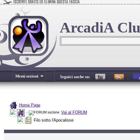
ArcadiA Cl
Menù sezioni
Seguici anche su:
Home Page
Vai al FORUM
-
Filo sotto l'Apocalisse