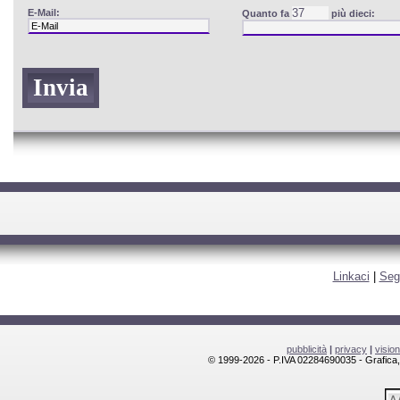
E-Mail:
Quanto fa
più dieci:
Linkaci
|
Seg
pubblicità
|
privacy
|
visio
© 1999-2026 - P.IVA 02284690035 - Grafica, l