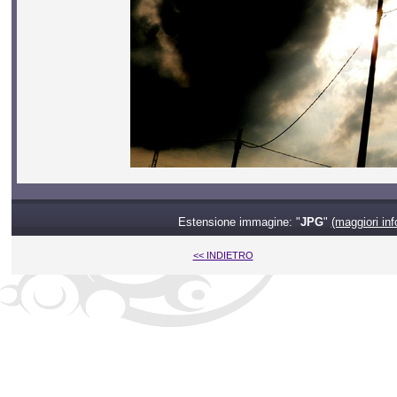
Estensione immagine: "
JPG
"
(maggiori inf
<< INDIETRO