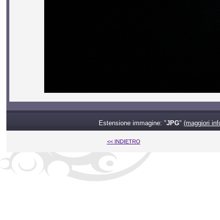
Estensione immagine: "
JPG
"
(maggiori inf
<< INDIETRO