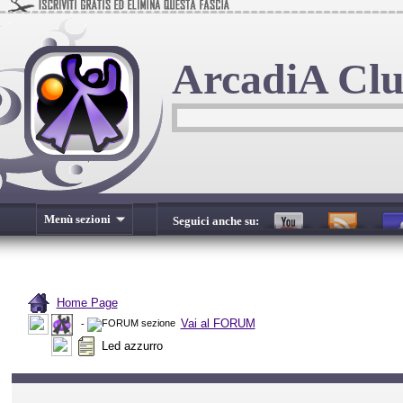
ArcadiA Cl
Menù sezioni
Seguici anche su:
Home Page
Vai al FORUM
-
Led azzurro