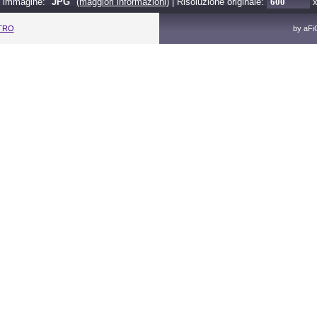
 immagine: "
JPG
"
(maggiori informazioni)
| Risoluzione originale:
ETRO
by aF