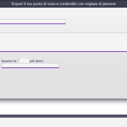
Esponi il tuo punto di vista e condividilo con migliaia di persone
Quanto fa
più dieci: