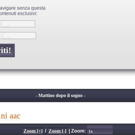
 navigare senza questa
ntenuti esclusivi:
- Mattino dopo il sogno -
ini aac
Zoom [+]
/
Zoom [-]
| Zoom: