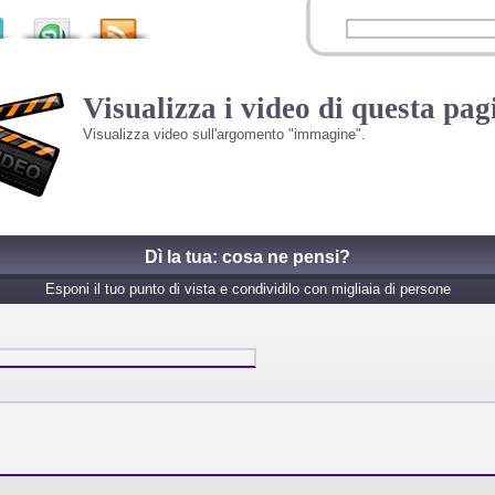
Visualizza i video di questa pag
Visualizza video sull'argomento "immagine".
Dì la tua: cosa ne pensi?
Esponi il tuo punto di vista e condividilo con migliaia di persone