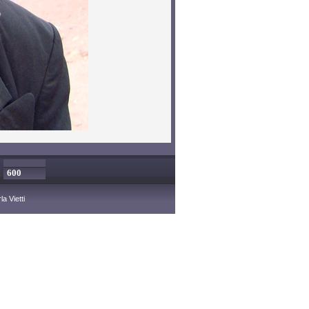
x
a Vietti