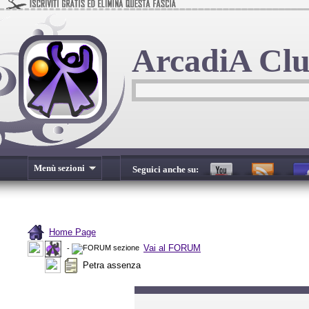
ArcadiA Cl
Menù sezioni
Seguici anche su:
Home Page
Vai al FORUM
-
Petra assenza