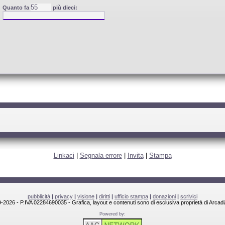
Quanto fa
più dieci:
Linkaci
|
Segnala errore
|
Invita
|
Stampa
pubblicità
|
privacy
|
visione
|
diritti
|
ufficio stampa
|
donazioni
|
scrivici
-2026 - P.IVA 02284690035 - Grafica, layout e contenuti sono di esclusiva proprietà di Arcadi
Powered by: