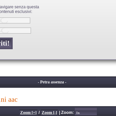
 navigare senza questa
ntenuti esclusivi:
- Petra assenza -
ini aac
Zoom [+]
/
Zoom [-]
| Zoom: