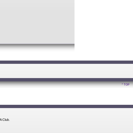
^ TOP
A Club.