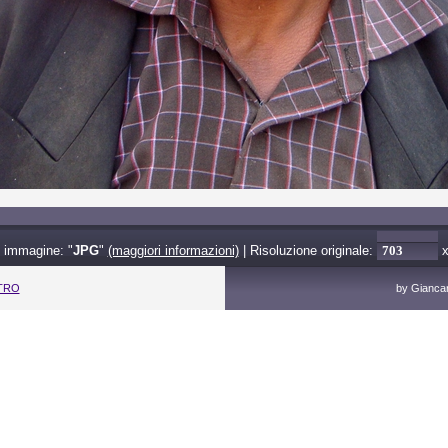
 immagine: "
JPG
"
(maggiori informazioni)
| Risoluzione originale:
ETRO
by Giancarl