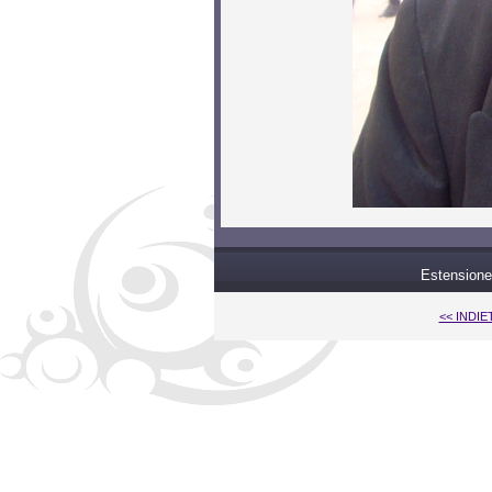
Estensione
<< INDI