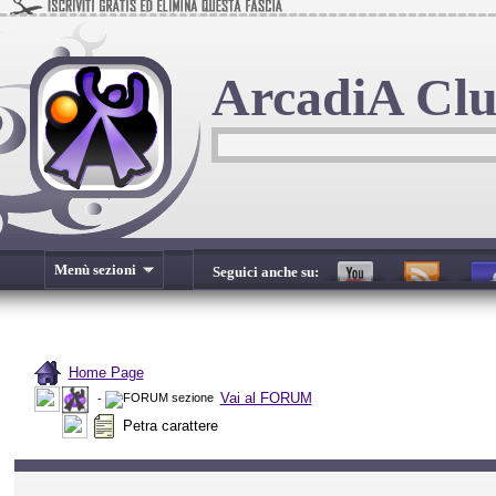
ArcadiA Cl
Menù sezioni
Seguici anche su:
Home Page
Vai al FORUM
-
Petra carattere