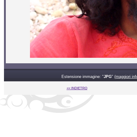
Estensione immagine: "
JPG
"
(maggiori inf
<< INDIETRO