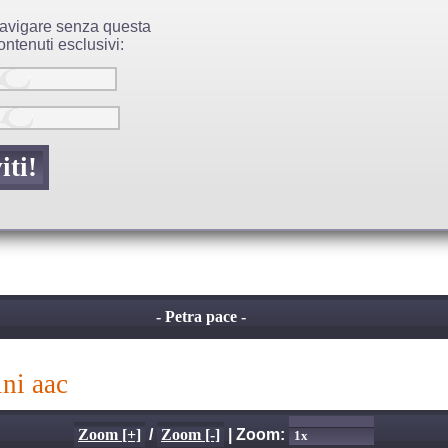
 navigare senza questa
ntenuti esclusivi:
- Petra pace -
ini aac
Zoom [+]
/
Zoom [-]
| Zoom: