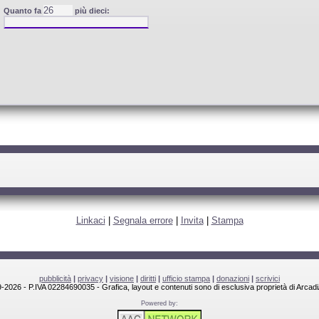
Quanto fa
più dieci:
Linkaci
|
Segnala errore
|
Invita
|
Stampa
pubblicità
|
privacy
|
visione
|
diritti
|
ufficio stampa
|
donazioni
|
scrivici
-2026 - P.IVA 02284690035 - Grafica, layout e contenuti sono di esclusiva proprietà di Arcadi
Powered by: