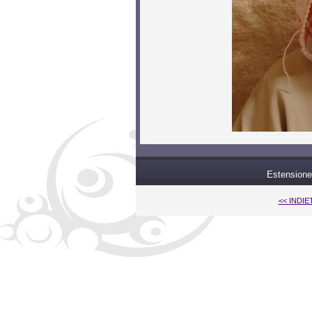
Estensione
<< INDI