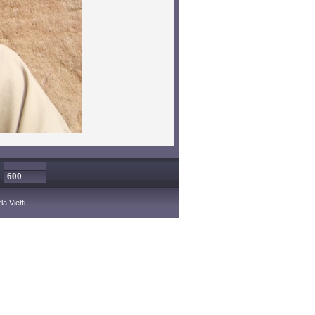
x
a Vietti