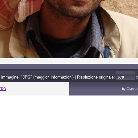
 immagine: "
JPG
"
(maggiori informazioni)
| Risoluzione originale:
ETRO
by Giancarl