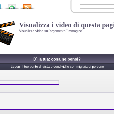
Visualizza i video di questa pag
Visualizza video sull'argomento "immagine".
Dì la tua: cosa ne pensi?
Esponi il tuo punto di vista e condividilo con migliaia di persone