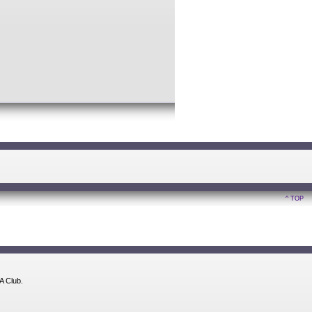
^ TOP
A Club.