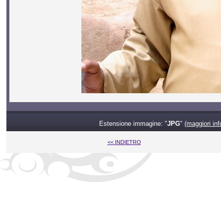
Estensione immagine: "
JPG
"
(maggiori inf
<< INDIETRO