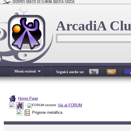
ArcadiA Cl
Menù sezioni
Seguici anche su:
Home Page
Vai al FORUM
-
Prigione metallica