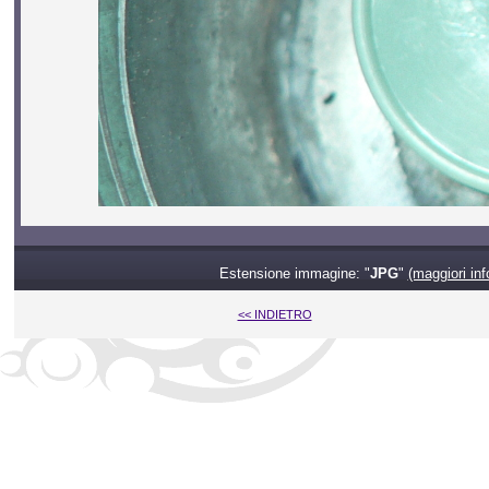
Estensione immagine: "
JPG
"
(maggiori inf
<< INDIETRO