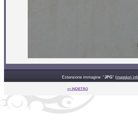
Estensione immagine: "
JPG
"
(maggiori inf
<< INDIETRO