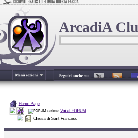
ArcadiA Cl
Menù sezioni
Seguici anche su:
Home Page
Vai al FORUM
-
Chiesa di Sant Francesc