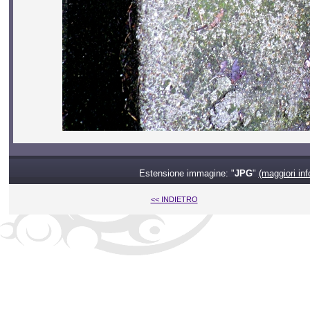
Estensione immagine: "
JPG
"
(maggiori inf
<< INDIETRO