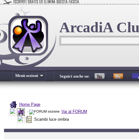
ArcadiA Cl
Menù sezioni
Seguici anche su:
Home Page
Vai al FORUM
-
Scambi luce ombra