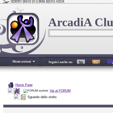
ArcadiA Cl
Menù sezioni
Seguici anche su:
Home Page
Vai al FORUM
-
Sguardo dello stolto