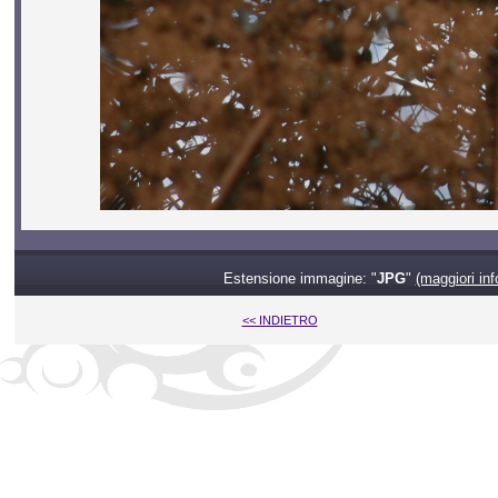
Estensione immagine: "
JPG
"
(maggiori inf
<< INDIETRO