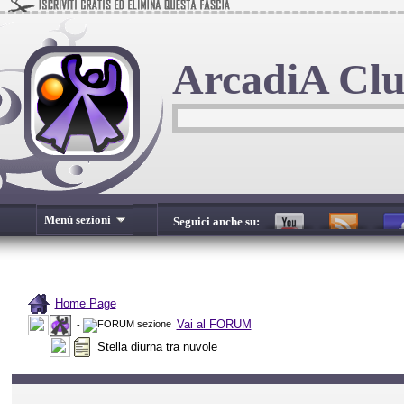
ArcadiA Cl
Menù sezioni
Seguici anche su:
Home Page
Vai al FORUM
-
Stella diurna tra nuvole