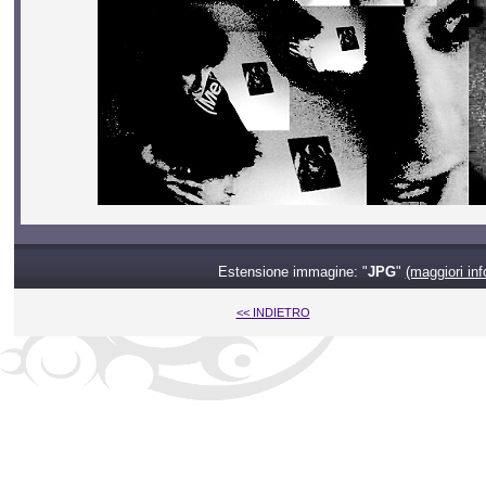
Estensione immagine: "
JPG
"
(maggiori inf
<< INDIETRO