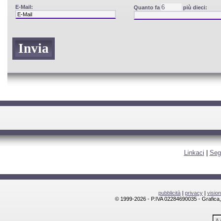
E-Mail:
Quanto fa
più dieci:
Linkaci
|
Seg
pubblicità
|
privacy
|
visio
© 1999-2026 - P.IVA 02284690035 - Grafica, l