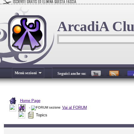
ArcadiA Cl
Menù sezioni
Seguici anche su:
Home Page
Vai al FORUM
-
Topics