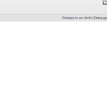
Compra in un click!
| Cerca
pr