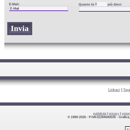
E-Mail:
Quanto fa
più dieci:
Linkaci
|
Seg
pubblicità
|
privacy
|
visio
© 1999-2026 - P.IVA 02284690035 - Grafica, l