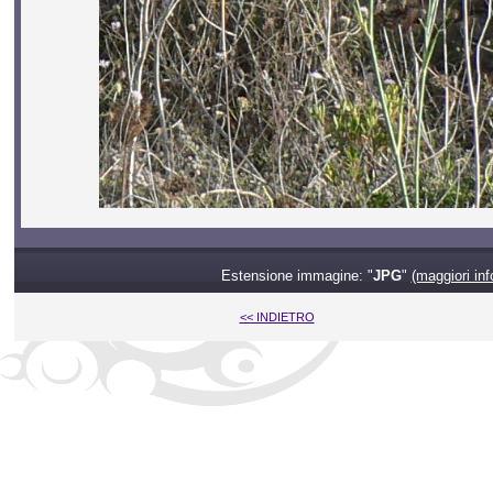
Estensione immagine: "
JPG
"
(maggiori inf
<< INDIETRO