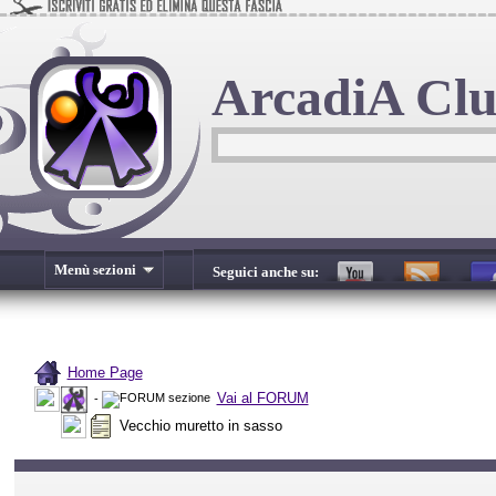
ArcadiA Cl
Menù sezioni
Seguici anche su:
Home Page
Vai al FORUM
-
Vecchio muretto in sasso