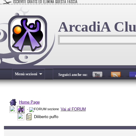
ArcadiA Cl
Menù sezioni
Seguici anche su:
Home Page
Vai al FORUM
-
Diliberto puffo