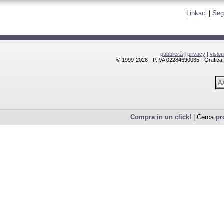
Linkaci
|
Seg
pubblicità
|
privacy
|
visio
© 1999-2026 - P.IVA 02284690035 - Grafica, l
Compra in un click!
| Cerca
pr