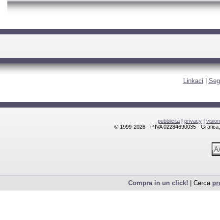
Linkaci
|
Seg
pubblicità
|
privacy
|
visio
© 1999-2026 - P.IVA 02284690035 - Grafica, l
Compra in un click!
| Cerca
pr