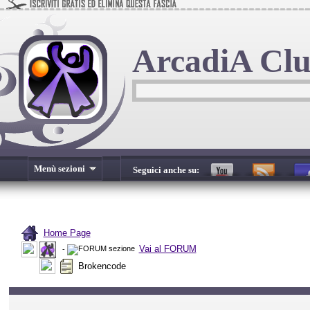
ArcadiA Cl
Menù sezioni
Seguici anche su:
Home Page
Vai al FORUM
-
Brokencode