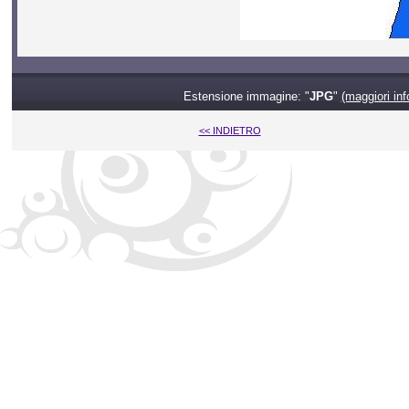
Estensione immagine: "
JPG
"
(maggiori inf
<< INDIETRO