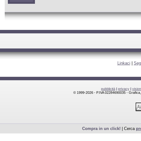
Linkaci
|
Seg
pubblicità
|
privacy
|
visio
© 1999-2026 - P.IVA 02284690035 - Grafica, l
Compra in un click!
| Cerca
pr