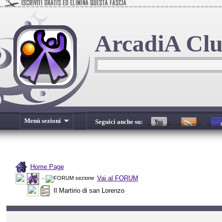
ArcadiA Cl
Menù sezioni
Seguici anche su:
Home Page
Vai al FORUM
-
Il Martirio di san Lorenzo