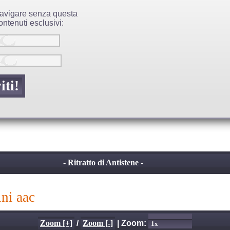
 navigare senza questa
ntenuti esclusivi:
- Ritratto di Antistene -
ini aac
Zoom [+]
/
Zoom [-]
| Zoom: