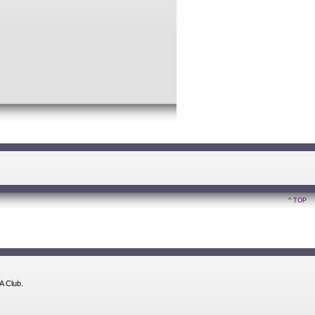
^ TOP
A Club.