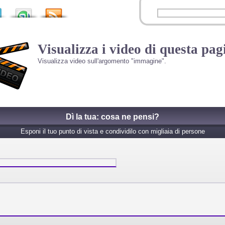
Visualizza i video di questa pag
Visualizza video sull'argomento "immagine".
Dì la tua: cosa ne pensi?
Esponi il tuo punto di vista e condividilo con migliaia di persone