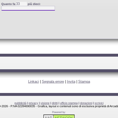
Quanto fa
più dieci:
Linkaci
|
Segnala errore
|
Invita
|
Stampa
pubblicità
|
privacy
|
visione
|
diritti
|
ufficio stampa
|
donazioni
|
scrivici
-2026 - P.IVA 02284690035 - Grafica, layout e contenuti sono di esclusiva proprietà di Arcadi
Powered by: