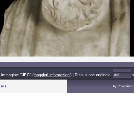
 immagine: "
JPG
"
(maggiori informazioni)
| Risoluzione originale:
ETRO
by Phyromacho