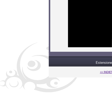
Estensione
<< INDI