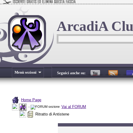
ArcadiA Cl
Menù sezioni
Seguici anche su:
Home Page
Vai al FORUM
-
Ritratto di Antistene