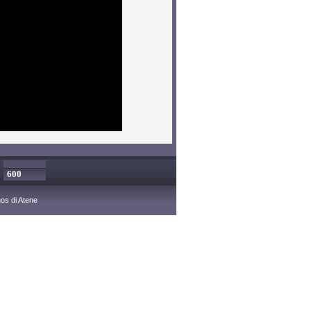
x
s di Atene