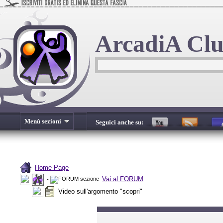
ArcadiA Cl
Menù sezioni
Seguici anche su:
Home Page
Vai al FORUM
-
Video sull'argomento "scopri"