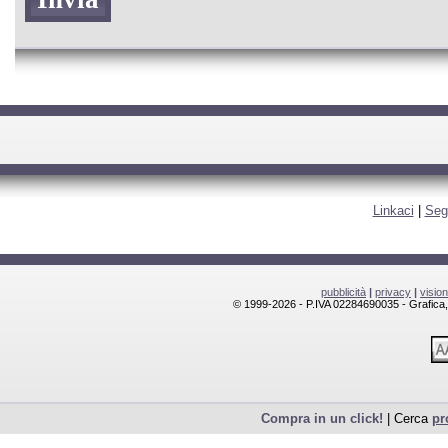
Linkaci
|
Seg
pubblicità
|
privacy
|
visio
© 1999-2026 - P.IVA 02284690035 - Grafica, l
Compra in un click!
| Cerca
pr