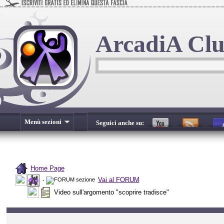
ArcadiA Cl
Menù sezioni
Seguici anche su:
Home Page
Vai al FORUM
-
Video sull'argomento "scoprire tradisce"