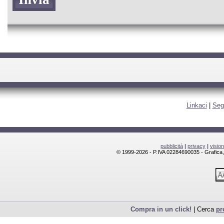
Linkaci
|
Seg
pubblicità
|
privacy
|
visio
© 1999-2026 - P.IVA 02284690035 - Grafica, l
Compra in un click!
| Cerca
pr