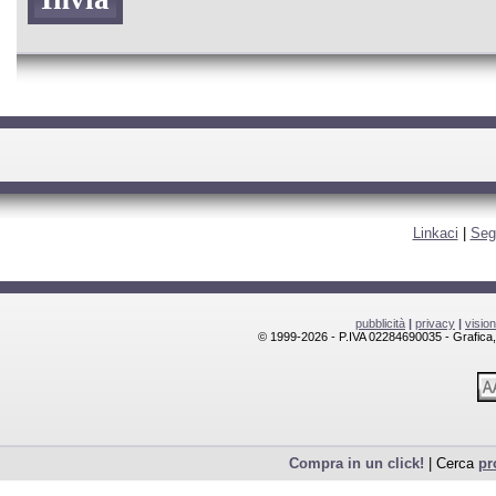
Linkaci
|
Seg
pubblicità
|
privacy
|
visio
© 1999-2026 - P.IVA 02284690035 - Grafica, l
Compra in un click!
| Cerca
pr