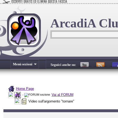
ArcadiA Cl
Menù sezioni
Seguici anche su:
Home Page
Vai al FORUM
-
Video sull'argomento "tornare"