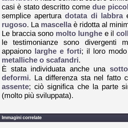
casi è stato descritto come
due picco
semplice apertura
dotata di labbra
e
rugoso
. La
mascella
è ridotta al min
Le braccia sono
molto lunghe
e il
col
le testimonianze sono divergenti
appaiono
larghe e forti
; il loro mod
metalliche o scafandri
.
È stata individuata anche una
sott
deformi
. La differenza sta nel fatto
assente
; ciò significa che la parte s
(molto più sviluppata).
Immagini correlate