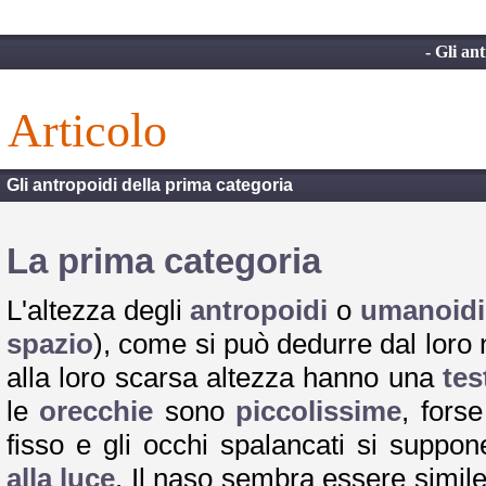
- Gli an
articolo
Gli antropoidi della prima categoria
La prima categoria
L'altezza degli
antropoidi
o
umanoidi
spazio
), come si può dedurre dal loro 
alla loro scarsa altezza hanno una
te
le
orecchie
sono
piccolissime
, fors
fisso e gli occhi spalancati si suppo
alla luce
. Il naso sembra essere simile