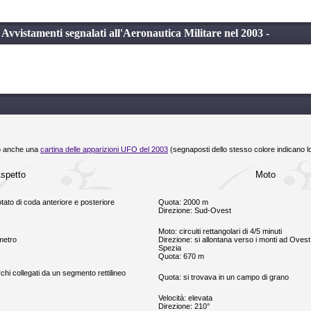
- Avvistamenti segnalati all'Aeronautica Militare nel 2003 -
amo anche una
cartina delle apparizioni UFO del 2003
(segnaposti dello stesso colore indicano 
spetto
Moto
otato di coda anteriore e posteriore
Quota: 2000 m
Direzione: Sud-Ovest
Moto: circuiti rettangolari di 4/5 minuti
metro
Direzione: si allontana verso i monti ad Ovest
Spezia
Quota: 670 m
i collegati da un segmento rettilineo
Quota: si trovava in un campo di grano
Velocità: elevata
Direzione: 210°