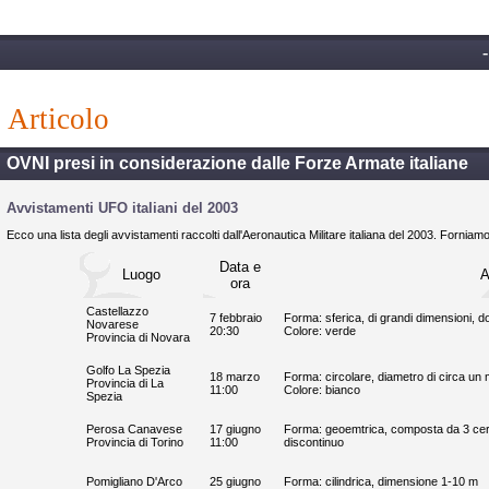
articolo
OVNI presi in considerazione dalle Forze Armate italiane
Avvistamenti UFO italiani del 2003
Ecco una lista degli avvistamenti raccolti dall'Aeronautica Militare italiana del 2003. Forni
Data e
Luogo
A
ora
Castellazzo
7 febbraio
Forma: sferica, di grandi dimensioni, d
Novarese
20:30
Colore: verde
Provincia di Novara
Golfo La Spezia
18 marzo
Forma: circolare, diametro di circa un 
Provincia di La
11:00
Colore: bianco
Spezia
Perosa Canavese
17 giugno
Forma: geoemtrica, composta da 3 cerch
Provincia di Torino
11:00
discontinuo
Pomigliano D'Arco
25 giugno
Forma: cilindrica, dimensione 1-10 m