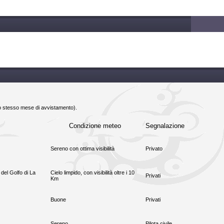
lo stesso mese di avvistamento).
Condizione meteo
Segnalazione
Sereno con ottima visibilità
Privato
 del Golfo di La
Cielo limpido, con visibilità oltre i 10
Privati
Km
Buone
Privati
Sereno
Pilota civile