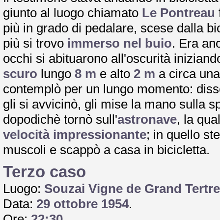
giunto al luogo chiamato
Le Pontreau
più in grado di pedalare, scese dalla bi
più si trovo
immerso nel buio
. Era an
occhi si abituarono all'oscurità inizian
scuro
lungo
8 m
e alto
2 m
a circa una 
contemplò per un lungo momento: diss
gli si avvicinò, gli mise la mano sulla s
dopodichè tornò sull'
astronave
, la qua
velocità impressionante
; in quello st
muscoli e scappò a casa in bicicletta.
Terzo caso
Luogo:
Souzai Vigne de Grand Tertre
Data:
29 ottobre 1954
.
Ore:
22:30
.