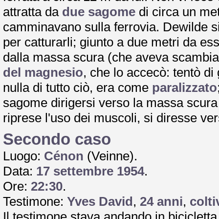
attratta da
due sagome
di circa un met
camminavano sulla ferrovia. Dewilde si 
per catturarli; giunto a due metri da es
dalla massa scura (che aveva scambiato
del magnesio
, che lo accecò: tentò di
nulla di tutto ciò, era come
paralizzato
sagome dirigersi verso la massa scur
riprese l'uso dei muscoli, si diresse 
Secondo caso
Luogo:
Cénon
(Veinne).
Data:
17 settembre 1954
.
Ore:
22:30
.
Testimone:
Yves David
,
24 anni
,
colti
Il testimone stava andando in biciclet