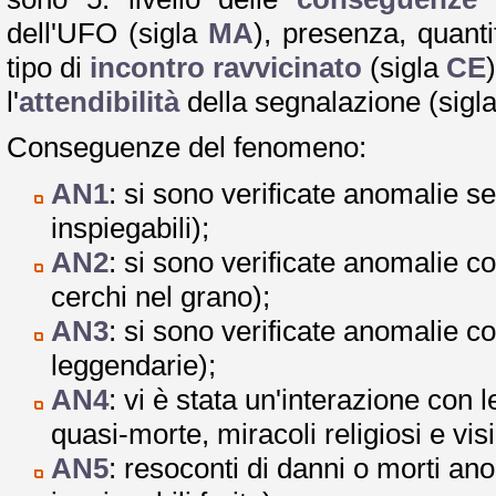
dell'UFO (sigla
MA
), presenza, quanti
tipo di
incontro ravvicinato
(sigla
CE
l'
attendibilità
della segnalazione (sigl
Conseguenze del fenomeno:
AN1
: si sono verificate anomalie s
inspiegabili);
AN2
: si sono verificate anomalie co
cerchi nel grano);
AN3
: si sono verificate anomalie co
leggendarie);
AN4
: vi è stata un'interazione con 
quasi-morte, miracoli religiosi e vis
AN5
: resoconti di danni o morti 