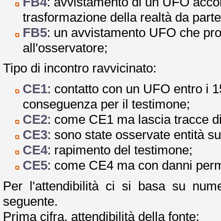
FB4
: avvistamento di un UFO acc
trasformazione della realtà da parte
FB5
: un avvistamento UFO che pro
all'osservatore;
Tipo di incontro ravvicinato:
CE1
: contatto con un UFO entro i 
conseguenza per il testimone;
CE2
: come CE1 ma lascia tracce di 
CE3
: sono state osservate entità s
CE4
: rapimento del testimone;
CE5
: come CE4 ma con danni perma
Per l'attendibilità ci si basa su nume
seguente.
Prima cifra, attendibilità della fonte: