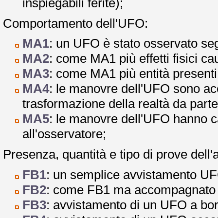
inspiegabili ferite);
Comportamento dell'UFO:
MA1
: un UFO è stato osservato segu
MA2
: come MA1 più effetti fisici cau
MA3
: come MA1 più entità presenti
MA4
: le manovre dell'UFO sono a
trasformazione della realtà da parte
MA5
: le manovre dell'UFO hanno 
all'osservatore;
Presenza, quantità e tipo di prove dell'
FB1
: un semplice avvistamento UFO 
FB2
: come FB1 ma accompagnato d
FB3
: avvistamento di un UFO a bord