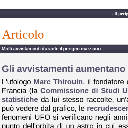
- Il per
articolo
Molti avvistamenti durante il perigeo marziano
Gli avvistamenti aumentano
L'ufologo
Marc Thirouin
, il fondatore
Francia (la
Commissione di Studi U
statistiche
da lui stesso raccolte, un'
può vedere dal grafico, le
recrudesce
fenomeni UFO si verificano negli ann
punto dell'orbita di un astro in cui es