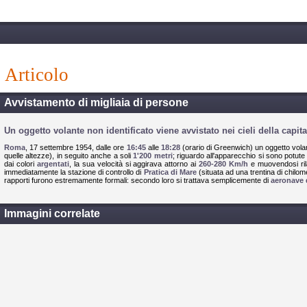
articolo
Avvistamento di migliaia di persone
Un oggetto volante non identificato viene avvistato nei cieli della capita
Roma
, 17 settembre 1954, dalle ore
16:45
alle
18:28
(orario di Greenwich) un oggetto volan
quelle altezze), in seguito anche a soli
1'200 metri
; riguardo all'apparecchio si sono potute 
dai colori
argentati
, la sua velocità si aggirava attorno ai
260-280 Km/h
e muovendosi ril
immediatamente la stazione di controllo di
Pratica di Mare
(situata ad una trentina di chilom
rapporti furono estremamente formali: secondo loro si trattava semplicemente di
aeronave 
Immagini correlate