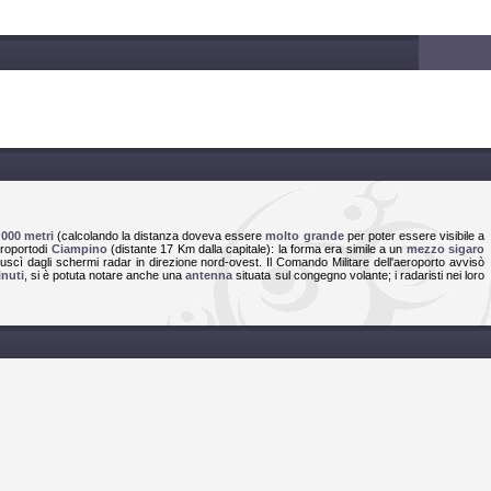
'000 metri
(calcolando la distanza doveva essere
molto grande
per poter essere visibile a
eroporto
di
Ciampino
(distante 17 Km dalla capitale): la forma era simile a un
mezzo sigaro
uscì dagli schermi radar in direzione nord-ovest. Il Comando Militare dell'aeroporto avvisò
nuti
, si è potuta notare anche una
antenna
situata sul congegno volante; i radaristi nei loro