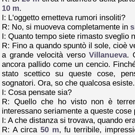
10 m
.
I: L'oggetto emetteva rumori insoliti?
R: No, si muoveva completamente in
s
I: Quanto tempo siete rimasto sveglio ne
R: Fino a quando spuntò il sole, cioè v
a grande velocità verso
Villanueva
. 
ancora pallido come un cencio. Finch
stato scettico su queste cose, pen
sognatori. Ora, so che qualcosa esiste.
I: Cosa pensate sia?
R: Quello che ho visto non è terren
interessano seriamente a queste cose 
I: A che distanza si trovava, quando era
R: A circa
50 m
, fu terribile, impres