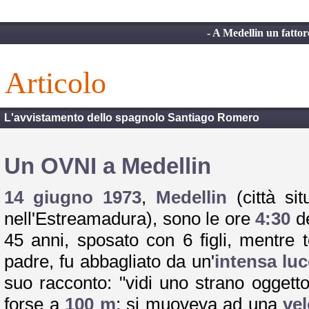
- A Medellin un fatto
articolo
L'avvistamento dello spagnolo Santiago Romero
Un OVNI a Medellin
14 giugno 1973
,
Medellin
(città si
nell'Estreamadura), sono le ore
4:30
de
45 anni, sposato con 6 figli, mentre 
padre, fu abbagliato da un'
intensa luc
suo racconto: "vidi uno strano oggett
forse a
100 m
; si muoveva ad una
vel