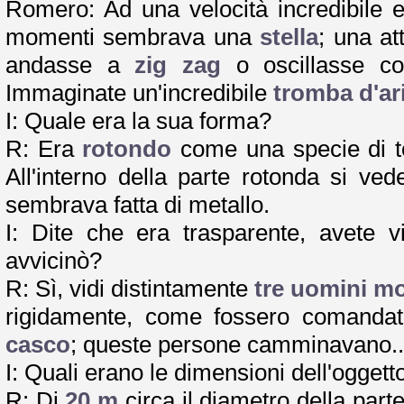
Romero: Ad una velocità incredibile e
momenti sembrava una
stella
; una a
andasse a
zig zag
o oscillasse 
Immaginate un'incredibile
tromba d'ar
I: Quale era la sua forma?
R: Era
rotondo
come una specie di t
All'interno della parte rotonda si v
sembrava fatta di metallo.
I: Dite che era trasparente, avete vi
avvicinò?
R: Sì, vidi distintamente
tre uomini mo
rigidamente, come fossero comandati
casco
; queste persone camminavano..
I: Quali erano le dimensioni dell'oggett
R: Di
20 m
circa il diametro della part