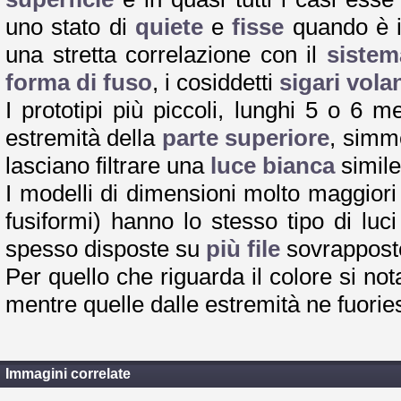
uno stato di
quiete
e
fisse
quando è 
una stretta correlazione con il
sistem
forma di fuso
, i cosiddetti
sigari volan
I prototipi più piccoli, lunghi 5 o 6 m
estremità della
parte superiore
, simme
lasciano filtrare una
luce bianca
simile
I modelli di dimensioni molto maggior
fusiformi) hanno lo stesso tipo di lu
spesso disposte su
più file
sovrapposte
Per quello che riguarda il colore si no
mentre quelle dalle estremità ne fuori
Immagini correlate