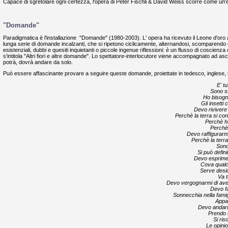
Capace di sgretolare ogni certezza, l'opera di Peter Fischli & David Weiss scorre come un'enc
"Domande"
Paradigmatica è l'installazione "Domande" (1980-2003). L' opera ha ricevuto il Leone d'oro 
lunga serie di domande incalzanti, che si ripetono ciclicamente, alternandosi, scomparendo 
esistenziali, dubbi e quesiti inquietanti o piccole ingenue riflessioni: è un flusso di coscie
s'intitola "Altri fiori e altre domande". Lo spettatore-interlocutore viene accompagnato ad as
potrà, dovrà andare da solo.
Può essere affascinante provare a seguire queste domande, proiettate in tedesco, inglese, ita
E' t
Sono s
Ho bisogn
Gli insetti
Devo rivivere
Perchè la terra si co
Perchè h
Perchè 
Devo raffigurar
Perchè la terra
Sono 
Si può defini
Devo esprimer
Cova qualc
Serve desi
Va t
Devo vergognarmi di aver
Devo fa
Sonnecchia nella famig
Appa
Devo andarm
Prendo 
Si ris
Le opini