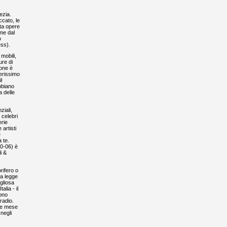
ezia.
ccato, le
nta opere
eme dal
o
ess).
mobili,
ure di
ione è
gerissimo
l
bbiano
 delle
iali,
 celebri
erie
artisti
e
 te.
00-06) è
i &
rifero o
la legge
igliosa
lia - il
cono
radio.
che mese
negli