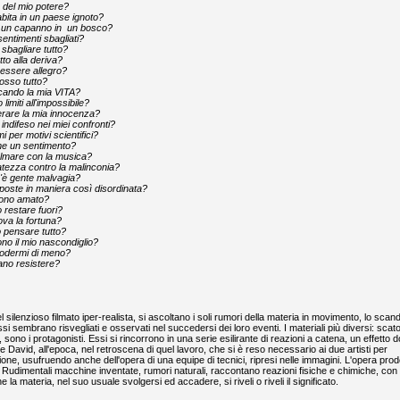
del mio potere?
bita in un paese ignoto?
e un capanno in un bosco?
entimenti sbagliati?
 sbagliare tutto?
tto alla deriva?
essere allegro?
osso tutto?
cando la mia VITA?
limiti all'impossibile?
rare la mia innocenza?
indifeso nei miei confronti?
 per motivi scientifici?
ame un sentimento?
almare con la musica?
atezza contro la malinconia?
'è gente malvagia?
sposte in maniera così disordinata?
ono amato?
 restare fuori?
ova la fortuna?
ò pensare tutto?
no il mio nascondiglio?
odermi di meno?
ano resistere?
l silenzioso filmato iper-realista, si ascoltano i soli rumori della materia in movimento, lo scand
sembrano risvegliati e osservati nel succedersi dei loro eventi. I materiali più diversi: scato
 sono i protagonisti. Essi si rincorrono in una serie esilirante di reazioni a catena, un effetto 
 e David, all'epoca, nel retroscena di quel lavoro, che si è reso necessario ai due artisti per
ione, usufruendo anche dell'opera di una equipe di tecnici, ripresi nelle immagini. L'opera prod
 Rudimentali macchine inventate, rumori naturali, raccontano reazioni fisiche e chimiche, con
a materia, nel suo usuale svolgersi ed accadere, si riveli o riveli il significato.