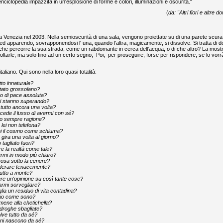
iclopedia impazzita in un'esplosione di forme e colori, illuminazioni e oscurità."
(
da: "Altri fiori e altre 
a Venezia nel 2003. Nella semioscurità di una sala, vengono proiettate su di una parete scura
ed apparendo, sovrapponendosi l' una, quando l'altra, magicamente, si dissolve. Si tratta di
nza che percorre la sua strada, come un rabdomante in cerca dell'acqua, o di che altro? La most
coltarle, ma solo fino ad un certo segno, Poi, per proseguire, forse per rispondere, se lo vorr
liano. Qui sono nella loro quasi totalità:
utto innaturale?
tato grossolano?
o di pace assoluta?
 ci stanno superando?
 tutto ancora una volta?
ncede il lusso di avermi con sé?
o sempre ragione?
lei non telefona?
mi il cosmo come schiuma?
 gira una volta al giorno?
tagliato fuori?
re la realtà come tale?
mi in modo più chiaro?
osa sotto la cenere?
derare tenacemente?
utto a monte?
e un'opinione su così tante cose?
rmi sorvegliare?
lia un residuo di vita contadina?
io come sono?
ene alla chetichella?
droghe sbagliate?
olve tutto da sé?
oni nascono da sé?