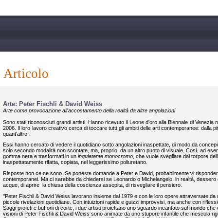
articolo
Arte: Peter Fischli & David Weiss
Arte come provocazione all'accostamento della realtà da altre angolazioni
Sono stati riconosciuti grandi artisti. Hanno ricevuto il Leone d'oro alla Biennale di Venezi
2006. Il loro lavoro creativo cerca di toccare tutti gli ambiti delle arti contemporanee: dalla pi
quant'altro.
Essi hanno cercato di vedere il quotidiano sotto angolazioni inaspettate, di modo da concepir
solo secondo modalità non scontate, ma, proprio, da un altro punto di visuale. Così, ad esempio,
gomma nera e trasformati in un
inquietante monocromo
, che vuole svegliare dal torpore dell
inaspettatamente rifatta, copiata, nel leggerissimo poliuretano.
Risposte non ce ne sono. Se poneste domande a Peter e David, probabilmente vi rispondere
contemporanei. Ma ci sarebbe da chiedersi se Leonardo o Michelangelo, in realtà, dessero de
acque, di aprire la chiusa della coscienza assopita, di risvegliare il pensiero.
"Peter Fischli & David Weiss lavorano insieme dal 1979 e con le loro opere attraversate da u
piccole rivelazioni quotidiane. Con intuizioni rapide e guizzi improvvisi, ma anche con rifles
Saggi profeti e buffoni di corte, i due artisti proiettano uno sguardo incantato sul mondo che
visioni di Peter Fischli & David Weiss sono animate da uno stupore infantile che mescola rigor