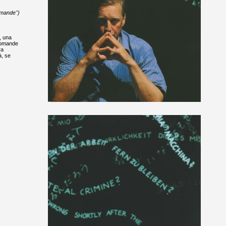
domande")
, una
 domande
ra
à, se