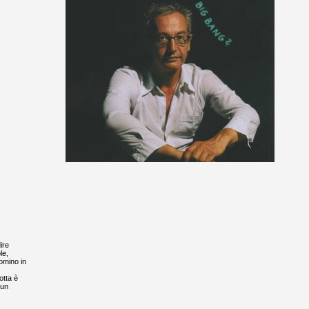
ire
le,
domino in
otta è
 un