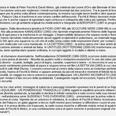
stra in Italia di Peter Fischli & David Weiss, già celebrati dal Leone d'Oro alla Biennale di Ven
ccasione unica per esplorare i mondi surreali inventati dal duo svizzero. Tra le pareti di bro
apre per la prima volta all'arte contemporanea, la mostra raccoglie lavori inediti e oltre quara
. Palazzo Litta si trasforma in uno strano carillon dell'assurdo. Fischli & Weiss lavorano insi
a che è anche capace di sgretolare ogni certezza e sottoporla alla critica più spietata. Perfin
fondono con gli ambienti originali tra mobili antichi e fotografie di AEROPORTI (1987-in progr
di magico. Dalla dissolvenza ipnotica di FIORI (1997-98) alle SCULTURE NERE (1986-88) in cui 
mo, fino alla proiezione KANALVIDEO (1992) che riprende enigmaticamente l'interno delle fognat
à di ogni peso e la trasforma in un miraggio. L'impercettibile distanza che separa verità e finz
isti hanno riprodotto meticolosamente alcuni oggetti scolpendoli in poliuretano, un materiale leg
4) apre uno squarcio su ciò che di solito resta celato nelle esposizioni d'arte: per svelarci i
lture realizzate con cura maniacale. In LA ZATTERA (1982) - la prima opera che i due artisti a
te da cartone animato e animali da fiaba. In UNTITLED (ROTTERDAM) (2000-04) trasformano una
ta, tanto spettacolare quanto ordinaria, in cui ogni oggetto è scolpito e dipinto a mano.
nge di sfumature drammatiche. Nell'installazione DOMANDE (1980-2003) scorrono dubbi esistenz
la sera prima di dormire - filosofia da quattro soldi o rivelazioni esoteriche? In uno dei video più
iversi - scatole, bottiglie, pezzi di legno, candele, copertoni e teiere - si rincorrono in una s
 Questo sentimento primordiale di paura e stupore torna nel film LA RETTA VIA (1983) in cui i due 
sofi in stile Walt Disney. I costumi conservati al centro della stanza sono al contempo perfett
tà, l'opera di Fischli & Weiss ci appare animata da piccoli miracoli e momenti di felicità fai da
 possibili, un viaggio tra micro-universi e panorami lillipuziani: UN LAVORO INCOMPLETO (20
er rivelarci il lato oscuro della quotidianità. Catalogando regole ed eccezioni, l'opera di Fischl
e oscurità.
a i due artisti, montagne di salsiccia e paesaggi romantici spuntano tra le pareti di un frigo
a serie EQUILIBRI - UN POMERIGGIO TRANQUILLO (1984) oggetti in equilibrio precario sfidano 
a diventa spettacolo, la banalità si declina in infinite variazioni e tutto scorre nella sua merav
eiss: nell'ambiziosa serie SUDDENLY THIS OVERVIEW (1981) - presentata per la prima volta in Ita
e scene di creta. Vignette da un universo in miniatura, le sculture di Fischli & Weiss ricostruis
ale del Palazzo un gatto gigante si lecca i baffi mentre poco lontano si diffondono i suoni di una 
: è in presa diretta con il passato, la radio suona musiche e diffonde notizie ormai di qual
cinate di Fischli & Weiss, in una combinazione unica di opere storiche e produzioni originali che 
domande")
.