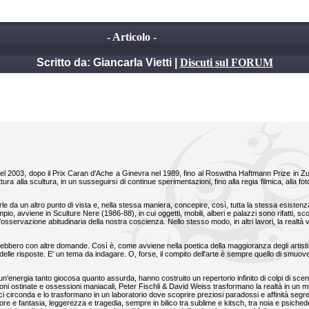
- Articolo -
Scritto da: Giancarla Vietti |
Discuti sul FORUM
a nel 2003, dopo il Prix Caran d'Ache a Ginevra nel 1989, fino al Roswitha Haftmann Prize in Zu
ttura alla scultura, in un susseguirsi di continue sperimentazioni, fino alla regia filmica, alla fot
le da un altro punto di vista e, nella stessa maniera, concepire, così, tutta la stessa esisten
 avviene in Sculture Nere (1986-88), in cui oggetti, mobili, alberi e palazzi sono rifatti, scolp
'osservazione abitudinaria della nostra coscienza. Nello stesso modo, in altri lavori, la realtà 
bbero con altre domande. Così è, come avviene nella poetica della maggioranza degli artisti
lle risposte. E' un tema da indagare. O, forse, il compito dell'arte è sempre quello di smuove
n'energia tanto giocosa quanto assurda, hanno costruito un repertorio infinito di colpi di sce
sioni ostinate e ossessioni maniacali, Peter Fischli & David Weiss trasformano la realtà in un m
 ci circonda e lo trasformano in un laboratorio dove scoprire preziosi paradossi e affinità segr
e e fantasia, leggerezza e tragedia, sempre in bilico tra sublime e kitsch, tra noia e psichede