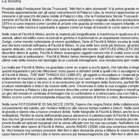
La mostra
Prodotta dalla Fondazione Nicola Trussardi, "Altri fiori e altre domande" è la prima grande mo
Pensata appositamente per gli spazi seicenteschi di Palazzo Litta, la mostra rappresenta un'o
cineserie e gli specchi del piano nobile di Palazzo Litta, che la Fondazione Nicola Trussardi 
storiche di Fischli & Weiss e offre una panoramica completa e originale sulla loro produzione
1979 e si sono imposti come i profeti di un'arte che guarda al mondo con stupore infantile, m
l'ingresso nella mostra è spaesante e appare come un luogo di transito in cui le opere si con
Nelle mani di Fischli & Weiss anche la materia più insignificante si trasforma in qualcosa 
utensili, alberi ed edifici sono ricostruiti in gomma e trasformati in un inquietante monocro
Zurigo, come mondo sottostante al vivere quotidiano, l'arte di Fischli & Weiss svuota la realt
uno dei temi centrali nell'opera di Fischli & Weiss. In una delle loro serie più famose, gli art
quanto delicato, che sembra catturare tutta la fragilità del mondo. UNTITLED (PALLETS 2001-0
disordine dietro le quinte, Fischli & Weiss espongono oggetti comuni che in realtà sono scu
mai realizzato in poliuretano - Fischli & Weiss fanno riemergere dagli abissi nature mor
ultime sale della mostra nel ripostiglio di un custode immaginario: una simulazione iper-realis
La realtà per Fischli & Weiss va guardata come un sogno a occhi aperti, che talvolta si ti
quesiti inquietanti e piccole riflessioni: sono paure e desideri simili a quelli che ci assalgono 
di Fischli & Weiss, THE WAY THINGS GO (1986-87), gli oggetti si risvegliano e i materiali più d
esilarante di reazioni a catena, un effetto domino in cui caos e ordine si sfidano all'infinito.
si travestono da topo e da orso e si avventurano per le montagne della Svizzera, perfetti filo
sculture minimaliste e feticci da museo delle cere. Osservata in tutta la sua svagata complessi
L'intera mostra a Palazzo Litta può essere descritta come un labirinto di immagini e mondi
un giro del mondo in centinaia di immagini che si confondono e si intrecciano una con l'altra, p
Weiss scorre come un'enciclopedia impazzita, un'esplosione di forme e colori, illuminazioni 
Nella serie FOTOGRAFIE DI SALSICCE (1979), l'opera che segna l'inizio della collaborazione tr
sul pavimento del salotto, per rivelare bellezze allo stesso tempo sublimi e kitsch. Nell
di gravità e danno vita a nuove creature ibride. Nelle fotografie di Fischli & Weiss anche la noi
molteplicità. Perfino la storia dell'umanità passa attraverso il caleidoscopio di Fischli & W
duo riscrive gli eventi cruciali della storia dell'uomo in una sequenza di oltre novanta piccol
eventi insoliti ed episodi marginali che la storia ufficiale non ha mai raccontato. Nell'ultime s
Come molte altre opere di Fischli & Weiss, anche RADIO (2008) cela una sorpresa misteriosa
fa. Voci lontane ma sempre presenti. Altri fiori e altre domande porta a Milano le visioni allu
spazi barocchi di Palazzo Litta si fanno ancora più fantasmagoriche.(da
"
Altri fiori e altre 