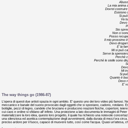
Abuso 
La mia anima a
Dovrei costruir
Esistono s
Si può
Va tu
Devo 
P
Sto spre
Non ci sono 
Posso recupe
Il mio prossimo è 
Devo drogarmi
E' la f
Mi si può c
Serve la spensier
Perchè c
Perchè le stelle sono di
S
Devo
Mi tr
Si pu
Quanto è buo
Devo r
E' v
The way things go (1986-87)
L'opera di questi due artisti spazia in ogni ambito. E' questo uno dei loro video più famosi. Ne
meccanico e banale del suono provocato dagli oggetti che si spostano, cadono, rotolano. Essi 
bottiglie, pezzi di legno, candele che bruciano e producono reazioni fisiche, copertoni, teiere,
cui caos e ordine si sfidano all' infinto. Una proiezione a lato documenta le immagini di Peter
materializzare la loro idea, questo loro progetto, il quale ha richiesto una notevole concertaz
una silenziosa ed asettica contemplazione degli avvenimenti, dalla durata di mezz'ora circa.
preciso ardore per il fuoco, capace di muovere tutto, così come l'acqua. Quasi un'attesa, che l