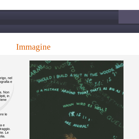
immagine
rigo, nel
ografia e
za. Non
iti, in
viene
re le
na e
iraggio.
ete. Le
lia.