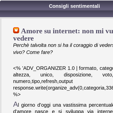
Consigli sentimentali
Amore su internet: non mi vu
vedere
Perchè talvolta non si ha il coraggio di veders
vivo? Come fare?
<% 'ADV_ORGANIZER 1.0 | formato, catego
altezza, unico, disposizione, vot
numero,tipo,refresh,output
response.write(organize_adv(0,categoria,336
%>
A
l giorno d'oggi una vastissima percentual
d'amore nasce e si sviluppa via interne