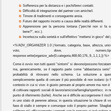
Sofferenza per la distanza e i pochi/brevi contatti.
Difficoltà di integrazione del partner con amiche/i.
Timore di tradimenti e conseguente ansia.
Futuro del rapporto incerto a causa delle realtà differenti.
Apprensione per la persona lontana ("perchè non si fa se
bene?", ecc.).
Incertezza sulla serietà e sull'effettivo "mettersi in gioco" del 
<%'ADV_ORGANIZER 1.0 | formato, categoria, base, altezza, unico
voto, dove, numero,tipo,refres
response.write(organize_adv(0,categoria,468,60,176,,9,,1,1,1,)) %>
Come è ovvio non tutti questi "sintomi" si devono/possono forzatam
ma, genericamente, se il rapporto parte come "abbastanza serio
probabilità di ritrovarsi nello schema. La soluzione a que
semplicemente quella di cercare il più possibile di non isolarsi (o fa
contesto in cui si vive: è giusto pensare al proprio amore ma non è
di coltivare rapporti sociali di lavoro/amicizia/famiglia/sport/ecc. in
punto di riferimento (lui/lei). Anche se è difficile accorgersene il risc
in uno stato di perenne attesa; in questa situazione la chiave di vol
fase di stallo è sempre e comunque solo il proprio partner. Sbagli
calibrare più efficacemente i rapporti con le persone si può evitare 