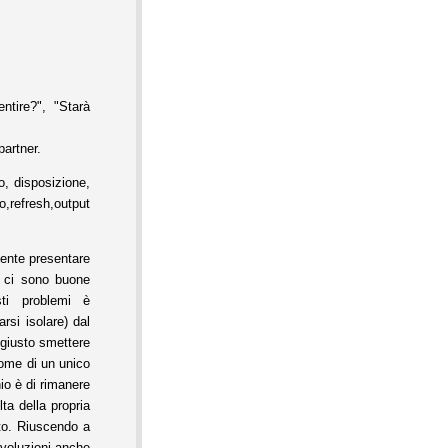
ntire?", "Starà
partner.
, disposizione,
h,output
ente presentare
" ci sono buone
sti problemi è
rsi isolare) dal
 giusto smettere
 nome di un unico
hio è di rimanere
ta della propria
ato. Riuscendo a
evoluzioni anche