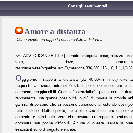
Consigli sentimentali
Amore a distanza
Come vivere un rapporto sentimentale a distanza
<% 'ADV_ORGANIZER 1.0 | formato, categoria, base, altezza, unico
voto, dove, numero,tipo,refres
response.write(organize_adv(0,categoria,336,280,116,,10,,1,1,1,)) 
O
ggigiorno i rapporti a distanza (dai 40-50km in su) divent
frequenti: attraverso internet è difatti possibile conoscere o ri
altrimenti irraggiungibili Questa "potenzialità", presa con le dov
rappresenta una grande possibilità in più di trovare la propria an
gamma di persone che si possono conoscere si estende così (po
tutto il globo. Detto queste, se è vero che il numero di possibil
aumenta è altrettanto vero che avviare un rapporto sentiment
comporta non poche difficoltà. Alcune di queste (senza la prete
esaustivi) sono di seguito elencate: