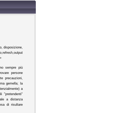
, disposizione,
h,output
%>
ano sempre più
trovare persone
ute precauzioni,
ima gemella; la
tenzialmente) a
i "pretendenti"
ale a distanza
sa di risultare