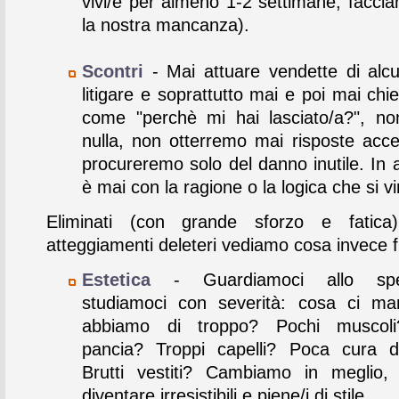
vivi/e per almeno 1-2 settimane, faccia
la nostra mancanza).
Scontri
- Mai attuare vendette di alc
litigare e soprattutto mai e poi mai ch
come "perchè mi hai lasciato/a?", n
nulla, non otterremo mai risposte accet
procureremo solo del danno inutile. In
è mai con la ragione o la logica che si v
Eliminati (con grande sforzo e fatica) 
atteggiamenti deleteri vediamo cosa invece 
Estetica
- Guardiamoci allo sp
studiamoci con severità: cosa ci ma
abbiamo di troppo? Pochi muscol
pancia? Troppi capelli? Poca cura d
Brutti vestiti? Cambiamo in meglio,
diventare irresistibili e piene/i di stile.